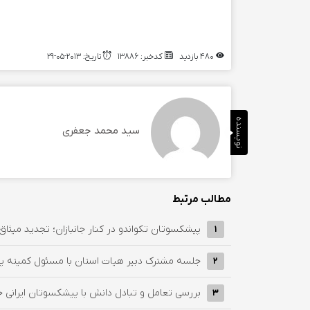
480 بازدید
کدخبر: 13886
تاریخ: 2013-05-29
نویسنده
سید محمد جعفری
مطالب مرتبط
پیشکسوتان تکواندو در کنار جانبازان؛ تجدید میثاق با 
1
جلسه مشترک دبیر هیات استان با مسئول کمیته پ
2
بررسی تعامل و تبادل دانش با پیشکسوتان ایرانی خ
3