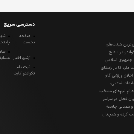
دسترسی سریع
صفحه
شهد
نخست
پایتخ
روترین هیئت‌های
سام
واندو در سطح
آرشیو اخبار
مسابق
و جمهوری اسلامی
ثبت نام
 دارد تا در راستای
تکواندو کارت
اخلاق ورزشی گام
ابقات استانی،
اعزام تیم‌های منتخب
یان فعال در سراسر
ش و همدلی جامعه
سب کرده و همچنان