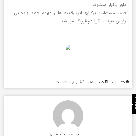
داور برگزار میشود.
ضمناً مسئولیت برگزاری این رقابت ها بر عهده احمد لاریجانی
رئیس هیئت تکواندو قرچک میباشد.
165 بازدید
کدخبر: 1075
تاریخ: 2010-10-20
نده
سید محمد جعفری