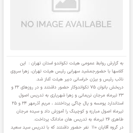
به گزارش روابط عمومی هیئت تکواندو استان تهران : این
کلاسها با حضورجمشید سهرابی رئیس هیئت تهران، زهرا سروی
نائب رئیس و بیژن خراسانی دبیر هیئت آغاز شد.
دربخش بانوان ۷۵ تکواندوکار حضور داشتند و در روزهای ۲۲ و
۲۳ تیرماه مرجان نریمانی و زهرا شهریاری به تدریس اصول
استاندارد پومسه و پال چاگی پرداختند ، مریم آذرمهر ۲۴ و ۲۵
تیرماه اصول مبارزه و کوچینگ را آموزش داد و سیده مرجان
طاهری ۲۶ تیرماه به تدریس هان مادانگ پرداخت.
در گروه آقایان ۱۱۰ نفر حضور داشتند که با تدریس سید سعید