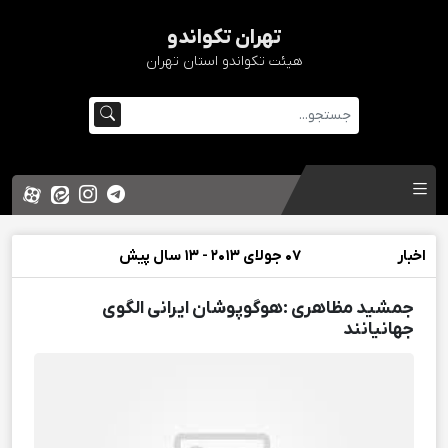
تهران تکواندو
هیئت تکواندو استان تهران
اخبار
07 جولای 2013 - 13 سال پیش
جمشید مظاهری :هوگوپوشان ایرانی الگوی
جهانیانند