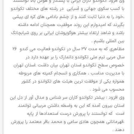
وی افزود :تکواندو کاران ایرانی با پشتکار و هوش بالا توانستند
با کسب سکوی جهانی و آسیایی در رشته های مختلف تکواندو
،خود را به دنیا ثابت کنند و از چشم بادامی های کره ای پیشی
بگیرند که امیدوارم این روند موفقیت همچنان ادامه داشته
باشد و شاهد ارتقاء بیشتر هوگوپوشان ایرانی بر روی شیابچانگ
بین المللی باشیم .
مظاهری که به مدت ۳۷ سال در تکواندو فعالیت می کندو ۲۶
سال مربی تیم ملی تکواندو دانمارک را بر عهده دارد در
خصوص سطح تکواندو استان تهران بیان داشت :استان تهران
با مدیریت مناسب ، همکاری و انسجام کمیته های مربوطه
همواره یکی از موفقت ترین هیئت های تکواندو در کشور
محسوب می شود .
وی افزود : بیشتر تکواندو کاران سر شناس و مدال آور از دل این
استان بیرون آمده که این به واسطه داشتن مربیانی توانمند
است که توانستند با پرورش درست استعدادها از پایه
،قهرمانانی همچون هادی ساعی و محمد باقر معتمد را پرورش
دهند .