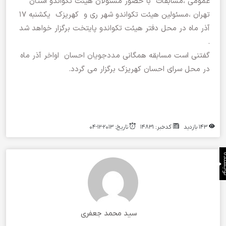
عمومی ،مسابقات با حضور مسئولان هیئت تکواندو استان
تهران ،مسئولین هیئت تکواندو شهر ری و کهریزک یکشنبه ۱۷
آذر ماه در محل دفتر هیئت تکواندو پایتخت برگزار خواهد شد
.
گفتنی است مسابقه همگانی مددجویان احسان اواخر آذر ماه
در محل سرای احسان کهریزک برگزار می گردد.
143 بازدید
کدخبر: 14831
تاریخ: 2013-12-04
نده
سید محمد جعفری