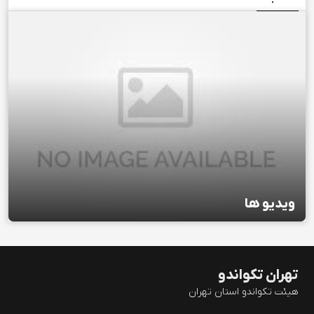
ویدیو ها
تهران تکواندو
هیئت تکواندو استان تهران