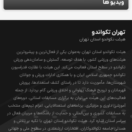
ویدیو ها
تهران تکواندو
هیئت تکواندو استان تهران
هیئت تکواندو استان تهران به‌عنوان یکی از فعال‌ترین و پیشروترین
هیئت‌های ورزشی کشور، با هدف توسعه، گسترش و سامان‌دهی ورزش
تکواندو در سطح استان فعالیت می‌کند. این هیئت با نظارت فدراسیون
تکواندو جمهوری اسلامی ایران و با همکاری ادارات ورزش و جوانان
شهرستان‌ها، مأموریت دارد تا در راستای کشف استعدادها، پرورش
قهرمانان و ترویج فرهنگ پهلوانی و اخلاق ورزشی گام بردارد. از جمله
فعالیت‌های این هیئت می‌توان به برگزاری مسابقات استانی، دوره‌های
آموزشی داوری و مربیگری، برنامه‌های استعدادیابی، اعزام تیم‌های منتخب
به مسابقات کشوری و بین‌المللی، و حمایت از باشگاه‌ها و مربیان فعال در
سراسر استان اشاره کرد. هیئت تکواندو استان تهران با تکیه بر تلاش و
همدلی جامعه تکواندوکاران، افتخارات ارزشمندی در سطوح ملی و جهانی