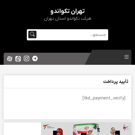
تهران تکواندو
هیئت تکواندو استان تهران
تأیید پرداخت
[tkd_payment_verify]